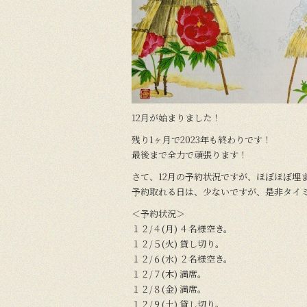
o
k
12月が始まりました！
残り1ヶ月で2023年も終わりです！
最後まで全力で頑張ります！
さて、12月の予約状況ですが、ほぼほぼ埋
予約取れる日は、少ないですが、是非タイ
＜予約状況＞
１２/４(月) ４名様空き。
１２/５(火) 貸し切り。
１２/６(水) ２名様空き。
１２/７(木) 満席。
１２/８(金) 満席。
１２/９(土) 貸し切り。