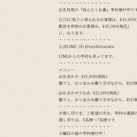
〜・〜・〜・〜・〜・〜・〜
お正月用の『呑んだくれ重』予約受付中で
12/31に取りに来られるお客様は、¥43,000
配送を利用のお客様は、¥45,000(税込)
に、なります。
〜・〜・〜・〜・〜・〜・〜
公式LINE : ID @sushiwaraku
LINEからの予約も承ってます。
〜・〜・〜・〜・〜・〜・〜
メニュー
@おまかせ : ¥15,000(税抜)
握りと、おつまみを織り交ぜながら、約20
@おまかせ少なめ : ¥12,000(税抜)
握りと、おつまみを織り交ぜながら、約15
〜・〜・〜・〜・〜・〜・〜
※貸し切りを、ご希望の方は、予約の連絡
貸し切りは、5名様〜7名様です
〜・〜・〜・〜・〜・〜・〜
土曜日の昼の予約受付中！