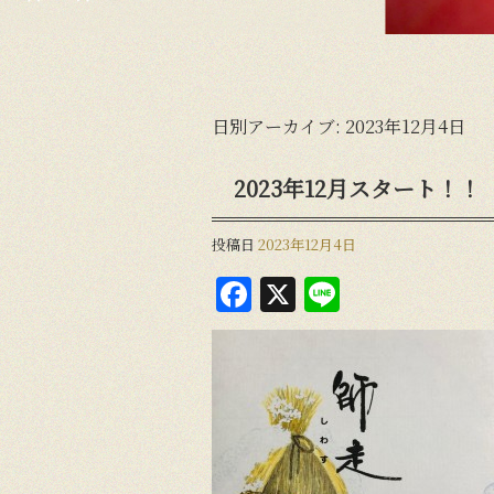
日別アーカイブ:
2023年12月4日
2023年12月スタート！！
投稿日
2023年12月4日
F
X
Li
a
n
c
e
e
b
o