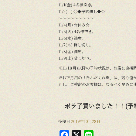
11/1(金) 4名様空き。
11/2(土) ◇◆予約無し◆◇
〜〜〜〜〜〜〜〜〜
11/4(月) ☆休み☆
11/5(火) 4名様空き。
11/6(水) 満席。
11/7(木) 貸し切り。
11/8(金) 満席。
11/9(土) 貸し切り。
※11/11(月)以降の予約状況は、お店に直
※お正月用の「呑んだくれ重」は、残り僅
もし、ご検討のお客様は、なるべく早めに
ボラ子買いました！！(予
投稿日
2019年10月28日
F
X
Li