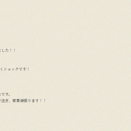
ました！！
凄くショックです！
ったです。
で注ぎ、営業頑張ります！！