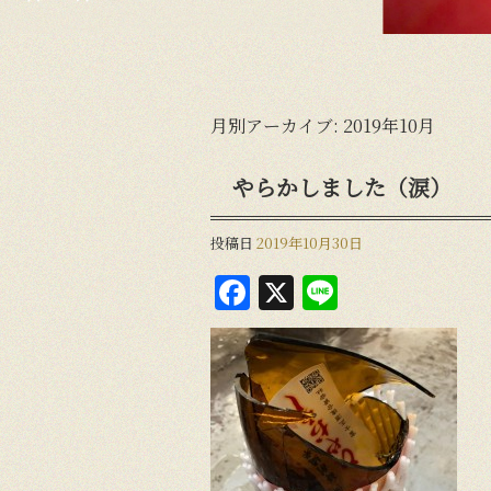
月別アーカイブ:
2019年10月
やらかしました（涙）
投稿日
2019年10月30日
F
X
Li
a
n
c
e
e
b
o