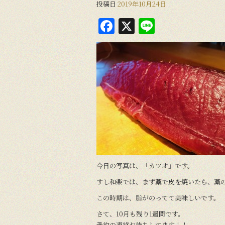
投稿日
2019年10月24日
F
X
Li
a
n
c
e
e
b
o
o
k
今日の写真は、「カツオ」です。
すし和楽では、まず藁で皮を焼いたら、藁
この時期は、脂がのってて美味しいです。
さて、10月も残り1週間です。
予約の連絡お待ちしてます！！