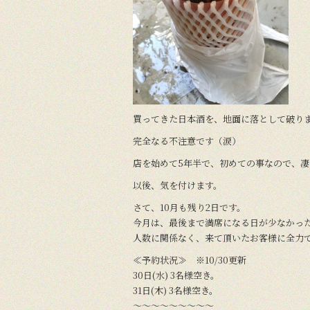
o
k
買ってきた日本酒を、地面に落として破り
完全なる不注意です（涙）
店を始めて5年半で、初めての事なので、
以後、気を付けます。
さて、10月も残り2日です。
今月は、最後まで満席になる日が少なか
人数に関係なく、来て頂いたお客様に全力
≪予約状況≫ ※10/30更新
30日(水) 3名様空き。
31日(木) 3名様空き。
〜〜〜〜〜〜〜〜〜