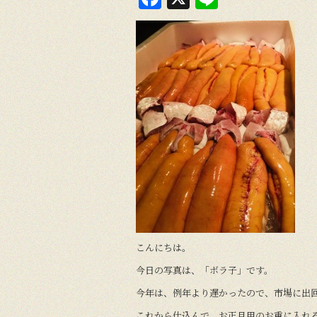
a
n
c
e
e
b
o
o
k
こんにちは。
今日の写真は、「ボラ子」です。
今年は、例年より遅かったので、市場に出
これから仕込んで、お正月用のお重に入れ