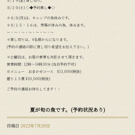
８/１９(金) 貸し切り。
８/２０(土) ◇◆予約無し◆◇
＊８/８(月)は、キャンプの為休みです。
＊８/１５・１６は、市場が休みの為、休みます。
〜・〜・〜・〜・〜・〜・〜
＊貸し切りは、4名様からになります。
(予約の連絡の際に貸し切り希望をお伝え下さい。)
＊土曜日は、お昼の営業も対応させて頂きます。
営業時間 : 12時〜14時30分 (当日予約不可)
※メニュー おまかせコース ¥13,000(税抜)
握り１５貫 ¥10,000(税抜)
ご予約の連絡お待ちしてます！！
夏が旬の魚です。(予約状況あり)
投稿日
2022年7月20日