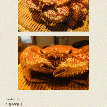
o
o
k
こんにちは！
今日の写真は、