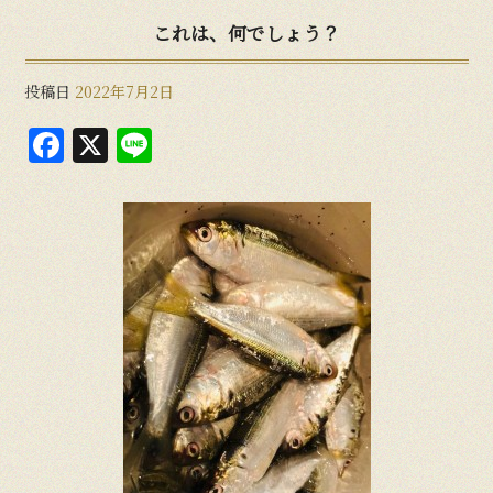
これは、何でしょう？
投稿日
2022年7月2日
F
X
Li
a
n
c
e
e
b
o
o
k