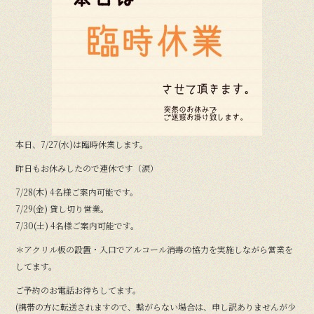
b
o
o
k
本日、7/27(水)は臨時休業します。
昨日もお休みしたので連休です（涙）
7/28(木) 4名様ご案内可能です。
7/29(金) 貸し切り営業。
7/30(土) 4名様ご案内可能です。
＊アクリル板の設置・入口でアルコール消毒の協力を実施しながら営業を
してます。
ご予約のお電話お待ちしてます。
(携帯の方に転送されますので、繋がらない場合は、申し訳ありませんが少