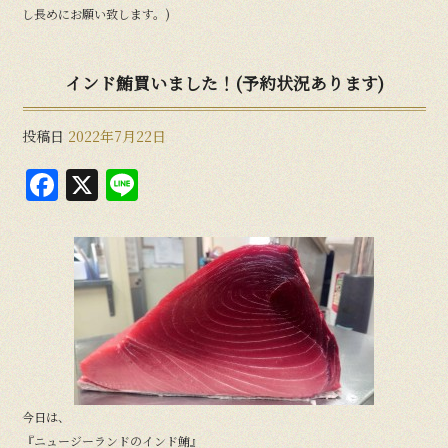
し長めにお願い致します。)
インド鮪買いました！(予約状況あります)
投稿日
2022年7月22日
F
X
Li
a
n
c
e
e
b
o
o
k
今日は、
『ニュージーランドのインド鮪』