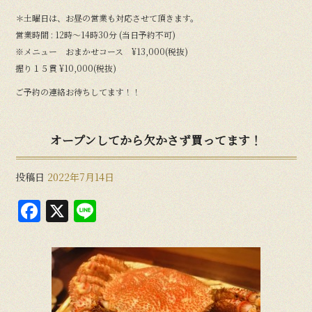
＊土曜日は、お昼の営業も対応させて頂きます。
営業時間 : 12時〜14時30分 (当日予約不可)
※メニュー おまかせコース ¥13,000(税抜)
握り１５貫 ¥10,000(税抜)
ご予約の連絡お待ちしてます！！
オープンしてから欠かさず買ってます！
投稿日
2022年7月14日
F
X
Li
a
n
c
e
e
b