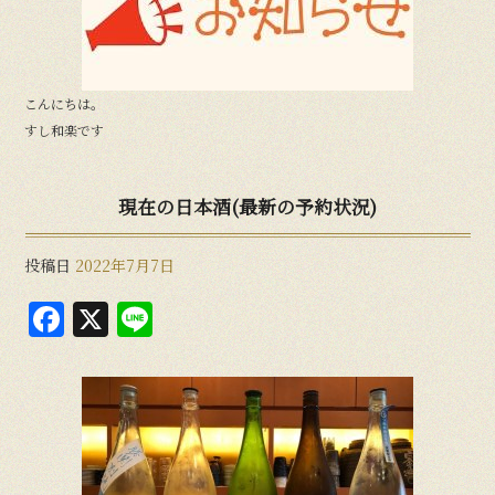
b
o
o
こんにちは。
k
すし和楽です
現在の日本酒(最新の予約状況)
投稿日
2022年7月7日
F
X
Li
a
n
c
e
e
b