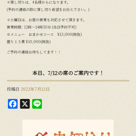
＊貸し切りは、4名様からになります。
(予約の連絡の際に貸し切り希望をお伝え下さい。)
＊土曜日は、お昼の営業も対応させて頂きます。
営業時間 : 12時〜14時30分 (当日予約不可)
※メニュー おまかせコース ¥13,000(税抜)
握り１５貫 ¥10,000(税抜)
ご予約の連絡お待ちしてます！！
本日、7/12の席のご案内です！
投稿日
2022年7月12日
F
X
Li
a
n
c
e
e