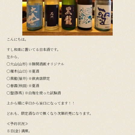
o
o
k
こんにちは。
すし和楽に置いてる日本酒です。
左から、
○大山(山形) ※勝鬨酒飯オリジナル
○雁木(山口) ※夏酒
○黒龍(福井) ※飲食店限定
○春霞(秋田) ※夏酒
○聖(群馬) ※白麹を使った試験酒
上から順に辛口から旨口になってます！！
どれも、限定酒なので無くなり次第終売になります。
≪予約状況≫
８日(金) 満席。