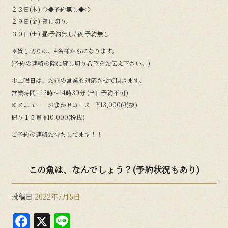
２８日(木) ◇◆予約無し◆◇
２９日(金) 貸し切り。
３０日(土) 昼:予約無し/ 夜:予約無し
＊貸し切りは、4名様からになります。
(予約の連絡の際に貸し切り希望をお伝え下さい。)
＊土曜日は、お昼の営業も対応させて頂きます。
営業時間 : 12時〜14時30分 (当日予約不可)
※メニュー おまかせコース ¥13,000(税抜)
握り１５貫 ¥10,000(税抜)
ご予約の連絡お待ちしてます！！
この魚は、なんでしょう？(予約状況もあり)
投稿日
2022年7月5日
F
X
Li