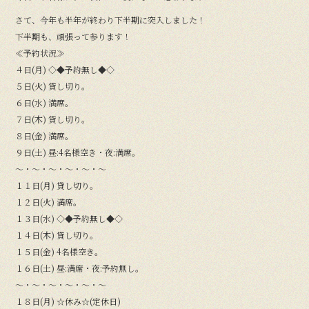
さて、今年も半年が終わり下半期に突入しました！
下半期も、頑張って参ります！
≪予約状況≫
４日(月) ◇◆予約無し◆◇
５日(火) 貸し切り。
６日(水) 満席。
７日(木) 貸し切り。
８日(金) 満席。
９日(土) 昼:4名様空き・夜:満席。
〜・〜・〜・〜・〜・〜
１１日(月) 貸し切り。
１２日(火) 満席。
１３日(水) ◇◆予約無し◆◇
１４日(木) 貸し切り。
１５日(金) 4名様空き。
１６日(土) 昼:満席・夜:予約無し。
〜・〜・〜・〜・〜・〜
１８日(月) ☆休み☆(定休日)