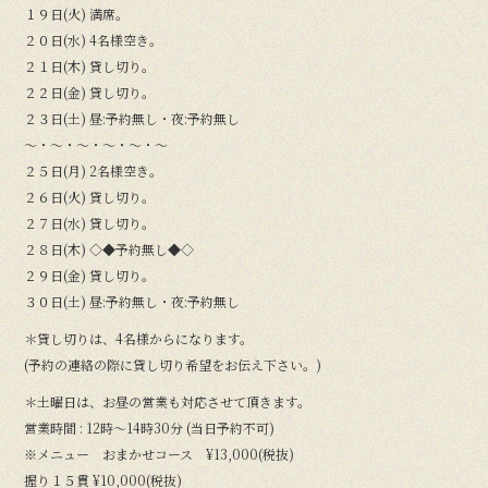
１９日(火) 満席。
２０日(水) 4名様空き。
２１日(木) 貸し切り。
２２日(金) 貸し切り。
２３日(土) 昼:予約無し・夜:予約無し
〜・〜・〜・〜・〜・〜
２５日(月) 2名様空き。
２６日(火) 貸し切り。
２７日(水) 貸し切り。
２８日(木) ◇◆予約無し◆◇
２９日(金) 貸し切り。
３０日(土) 昼:予約無し・夜:予約無し
＊貸し切りは、4名様からになります。
(予約の連絡の際に貸し切り希望をお伝え下さい。)
＊土曜日は、お昼の営業も対応させて頂きます。
営業時間 : 12時〜14時30分 (当日予約不可)
※メニュー おまかせコース ¥13,000(税抜)
握り１５貫 ¥10,000(税抜)