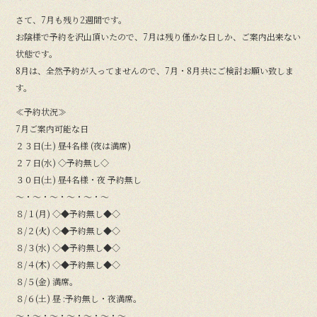
さて、7月も残り2週間です。
お陰様で予約を沢山頂いたので、7月は残り僅かな日しか、ご案内出来ない
状態です。
8月は、全然予約が入ってませんので、7月・8月共にご検討お願い致しま
す。
≪予約状況≫
7月ご案内可能な日
２３日(土) 昼4名様 (夜は満席)
２７日(水) ◇予約無し◇
３０日(土) 昼4名様・夜 予約無し
〜・〜・〜・〜・〜・〜
８/１(月) ◇◆予約無し◆◇
８/２(火) ◇◆予約無し◆◇
８/３(水) ◇◆予約無し◆◇
８/４(木) ◇◆予約無し◆◇
８/５(金) 満席。
８/６(土) 昼 :予約無し・夜満席。
〜・〜・〜・〜・〜・〜・〜