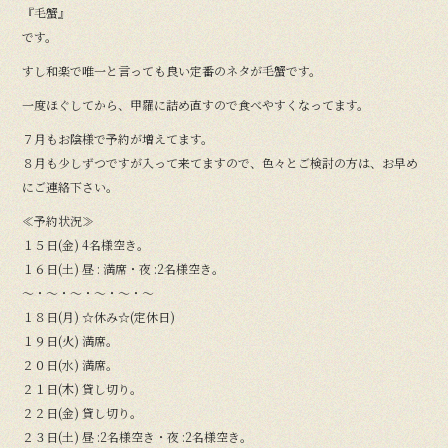
『毛蟹』
です。
すし和楽で唯一と言っても良い定番のネタが毛蟹です。
一度ほぐしてから、甲羅に詰め直すので食べやすくなってます。
７月もお陰様で予約が増えてます。
８月も少しずつですが入って来てますので、色々とご検討の方は、お早め
にご連絡下さい。
≪予約状況≫
１５日(金) 4名様空き。
１６日(土) 昼 : 満席・夜 :2名様空き。
〜・〜・〜・〜・〜・〜
１８日(月) ☆休み☆(定休日)
１９日(火) 満席。
２０日(水) 満席。
２１日(木) 貸し切り。
２２日(金) 貸し切り。
２３日(土) 昼 :2名様空き・夜 :2名様空き。