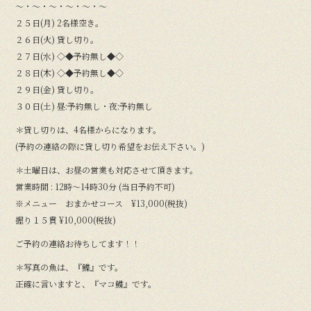
〜・〜・〜・〜・〜・〜
２５日(月) 2名様空き。
２６日(火) 貸し切り。
２７日(水) ◇◆予約無し◆◇
２８日(木) ◇◆予約無し◆◇
２９日(金) 貸し切り。
３０日(土) 昼:予約無し・夜:予約無し
＊貸し切りは、4名様からになります。
(予約の連絡の際に貸し切り希望をお伝え下さい。)
＊土曜日は、お昼の営業も対応させて頂きます。
営業時間 : 12時〜14時30分 (当日予約不可)
※メニュー おまかせコース ¥13,000(税抜)
握り１５貫 ¥10,000(税抜)
ご予約の連絡お待ちしてます！！
＊写真の魚は、『鰈』です。
正確に言いますと、『マコ鰈』です。