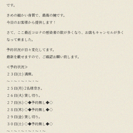
です。
きめの細かい身質で、最高の鮪です。
今日のお客様から提供します！
さて、ここ最近コロナの感染者の数が多くなり、お店もキャンセルが多く
なって来ました。
予約状況が日々変化してます。
最新を載せますので、ご確認お願い致します。
≪予約状況≫
２３日(土) 満席。
〜・〜・〜・〜・〜
２５日(月) 2名様空き。
２６日(火) 貸し切り。
２７日(水) ◇◆予約無し◆◇
２８日(木) ◇◆予約無し◆◇
２９日(金) 貸し切り。
３０日(土) ◇◆予約無し◆◇
〜・〜・〜・〜・〜・〜