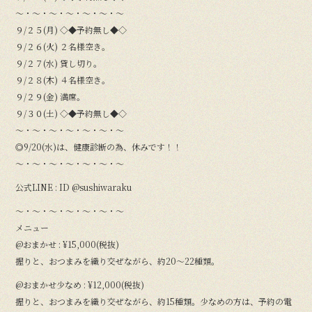
〜・〜・〜・〜・〜・〜・〜
９/２５(月) ◇◆予約無し◆◇
９/２６(火) ２名様空き。
９/２７(水) 貸し切り。
９/２８(木) ４名様空き。
９/２９(金) 満席。
９/３０(土) ◇◆予約無し◆◇
〜・〜・〜・〜・〜・〜・〜
◎9/20(水)は、健康診断の為、休みです！！
〜・〜・〜・〜・〜・〜・〜
公式LINE : ID @sushiwaraku
〜・〜・〜・〜・〜・〜・〜
メニュー
@おまかせ : ¥15,000(税抜)
握りと、おつまみを織り交ぜながら、約20〜22種類。
@おまかせ少なめ : ¥12,000(税抜)
握りと、おつまみを織り交ぜながら、約15種類。少なめの方は、予約の電