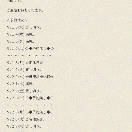
ご連絡お待ちしてます。
＜予約状況＞
９/１３(水) 貸し切り。
９/１４(木) 満席。
９/１５(金) 満席。
９/１６(土) ◇◆予約無し◆◇
〜・〜・〜・〜・〜・〜・〜
９/１８(月) ☆定休日☆
９/１９(火) 貸し切り。
９/２０(水) ☆健康診断休暇☆
９/２１(木) 満席。
９/２２(金) 貸し切り。
９/２３(土) ◇◆予約無し◆◇
〜・〜・〜・〜・〜・〜・〜
９/２５(月) ◇◆予約無し◆◇
９/２６(火) ２名様空き。
９/２７(水) 貸し切り。