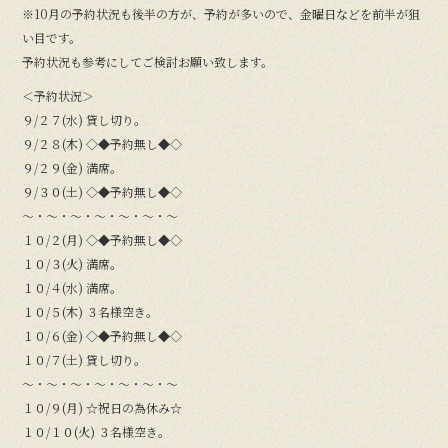
※10月の予約状況も後半の方が、予約が多いので、金曜日などを前半が狙
い目です。
予約状況も参考にしてご検討お願い致します。
＜予約状況＞
９/２７(水) 貸し切り。
９/２８(木) ◇◆予約無し◆◇
９/２９(金) 満席。
９/３０(土) ◇◆予約無し◆◇
〜・〜・〜・〜・〜・〜・〜
１０/２(月) ◇◆予約無し◆◇
１０/３(火) 満席。
１０/４(水) 満席。
１０/５(木) ３名様空き。
１０/６(金) ◇◆予約無し◆◇
１０/７(土) 貸し切り。
〜・〜・〜・〜・〜・〜・〜
１０/９(月) ☆祝日の為休み☆
１０/１０(火) ３名様空き。