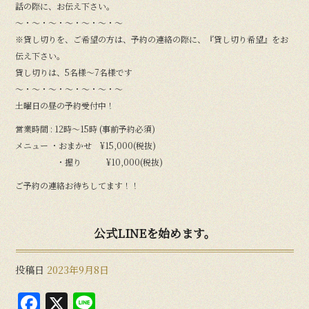
話の際に、お伝え下さい。
〜・〜・〜・〜・〜・〜・〜
※貸し切りを、ご希望の方は、予約の連絡の際に、『貸し切り希望』をお
伝え下さい。
貸し切りは、5名様〜7名様です
〜・〜・〜・〜・〜・〜・〜
土曜日の昼の予約受付中！
営業時間 : 12時〜15時 (事前予約必須)
メニュー ・おまかせ ¥15,000(税抜)
・握り ¥10,000(税抜)
ご予約の連絡お待ちしてます！！
公式LINEを始めます。
投稿日
2023年9月8日
F
X
Li