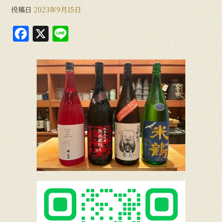
投稿日
2023年9月15日
F
X
Li
a
n
c
e
e
b
o
o
k