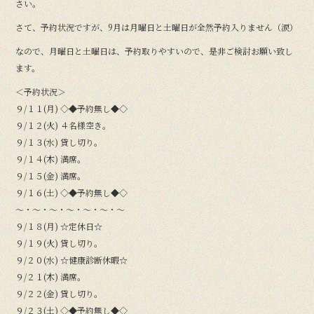
さい。
さて、予約状況ですが、9月は月曜日と土曜日が全然予約入りません（涙）
なので、月曜日と土曜日は、予約取りやすいので、是非ご検討お願い致し
ます。
＜予約状況＞
９/１１(月) ◇◆予約無し◆◇
９/１２(火) ４名様空き。
９/１３(水) 貸し切り。
９/１４(木) 満席。
９/１５(金) 満席。
９/１６(土) ◇◆予約無し◆◇
〜・〜・〜・〜・〜・〜・〜
９/１８(月) ☆定休日☆
９/１９(火) 貸し切り。
９/２０(水) ☆健康診断休暇☆
９/２１(木) 満席。
９/２２(金) 貸し切り。
９/２３(土) ◇◆予約無し◆◇