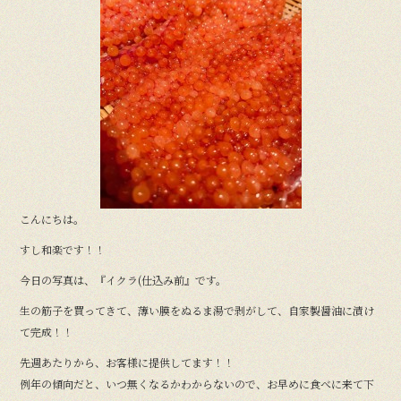
b
o
o
k
こんにちは。
すし和楽です！！
今日の写真は、『イクラ(仕込み前』です。
生の筋子を買ってきて、薄い膜をぬるま湯で剥がして、自家製醤油に漬け
て完成！！
先週あたりから、お客様に提供してます！！
例年の傾向だと、いつ無くなるかわからないので、お早めに食べに来て下