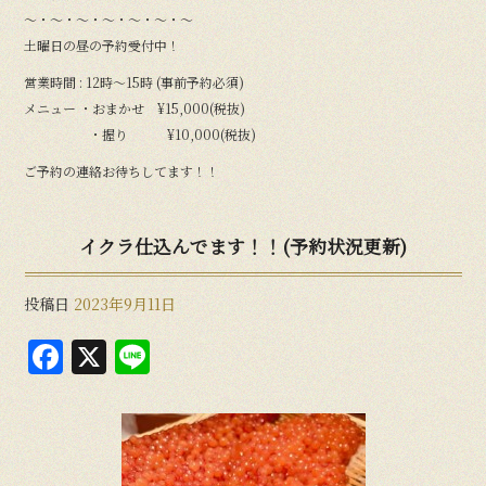
〜・〜・〜・〜・〜・〜・〜
土曜日の昼の予約受付中！
営業時間 : 12時〜15時 (事前予約必須)
メニュー ・おまかせ ¥15,000(税抜)
・握り ¥10,000(税抜)
ご予約の連絡お待ちしてます！！
イクラ仕込んでます！！(予約状況更新)
投稿日
2023年9月11日
F
X
Li
a
n
c
e
e