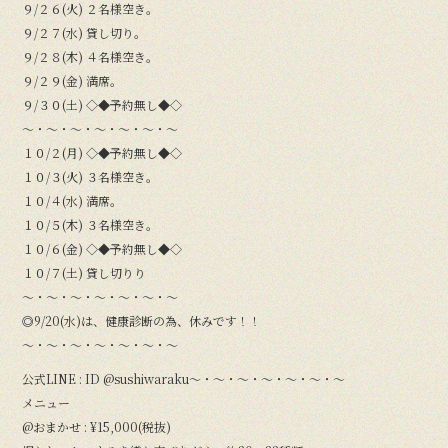
９/２６(火) ２名様空き。
９/２７(水) 貸し切り。
９/２８(木) ４名様空き。
９/２９(金) 満席。
９/３０(土) ◇◆予約無し◆◇
〜・〜・〜・〜・〜・〜・〜
１０/２(月) ◇◆予約無し◆◇
１０/３(火) ３名様空き。
１０/４(水) 満席。
１０/５(木) ３名様空き。
１０/６(金) ◇◆予約無し◆◇
１０/７(土) 貸し切りり
〜・〜・〜・〜・〜・〜・〜
◎9/20(水)は、健康診断の為、休みです！！
〜・〜・〜・〜・〜・〜・〜
公式LINE : ID @sushiwaraku〜・〜・〜・〜・〜・〜・〜
メニュー
@おまかせ : ¥15,000(税抜)