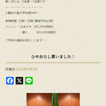
貸し切りは、5名様〜7名様です
〜・〜・〜・〜・〜・〜・〜
土曜日の昼の予約受付中！
営業時間 : 12時〜15時 (事前予約必須)
メニュー ・おまかせ ¥15,000(税抜)
・握り ¥10,000(税抜)
ご予約の連絡お待ちしてます！！
ひやおろし買いました！
投稿日
2023年9月5日
F
X
Li
a
n
c
e
e