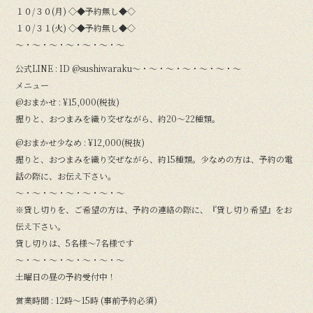
１０/３０(月) ◇◆予約無し◆◇
１０/３１(火) ◇◆予約無し◆◇
〜・〜・〜・〜・〜・〜・〜
公式LINE : ID @sushiwaraku〜・〜・〜・〜・〜・〜・〜
メニュー
@おまかせ : ¥15,000(税抜)
握りと、おつまみを織り交ぜながら、約20〜22種類。
@おまかせ少なめ : ¥12,000(税抜)
握りと、おつまみを織り交ぜながら、約15種類。少なめの方は、予約の電
話の際に、お伝え下さい。
〜・〜・〜・〜・〜・〜・〜
※貸し切りを、ご希望の方は、予約の連絡の際に、『貸し切り希望』をお
伝え下さい。
貸し切りは、5名様〜7名様です
〜・〜・〜・〜・〜・〜・〜
土曜日の昼の予約受付中！
営業時間 : 12時〜15時 (事前予約必須)