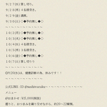
９/２７(水) 貸し切り。
９/２８(木) ４名様空き。
９/２９(金) 満席。
９/３０(土) ◇◆予約無し◆◇
〜・〜・〜・〜・〜・〜・〜
１０/２(月) ◇◆予約無し◆◇
１０/３(火) ◇◆予約無し◆◇
１０/４(水) ４名様空き。
１０/５(木) ３名様空き。
１０/６(金) ◇◆予約無し◆◇
１０/７(土) 貸し切りり
〜・〜・〜・〜・〜・〜・〜
◎9/20(水)は、健康診断の為、休みです！！
〜・〜・〜・〜・〜・〜・〜
公式LINE : ID @sushiwaraku〜・〜・〜・〜・〜・〜・〜
メニュー
@おまかせ : ¥15,000(税抜)
握りと、おつまみを織り交ぜながら、約20〜22種類。