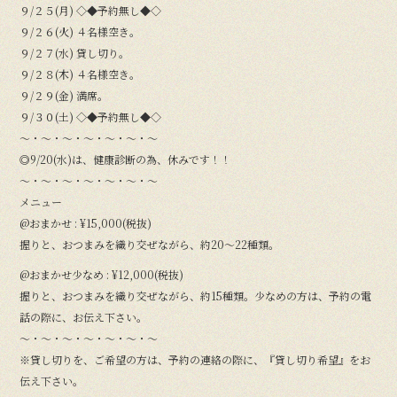
９/２５(月) ◇◆予約無し◆◇
９/２６(火) ４名様空き。
９/２７(水) 貸し切り。
９/２８(木) ４名様空き。
９/２９(金) 満席。
９/３０(土) ◇◆予約無し◆◇
〜・〜・〜・〜・〜・〜・〜
◎9/20(水)は、健康診断の為、休みです！！
〜・〜・〜・〜・〜・〜・〜
メニュー
@おまかせ : ¥15,000(税抜)
握りと、おつまみを織り交ぜながら、約20〜22種類。
@おまかせ少なめ : ¥12,000(税抜)
握りと、おつまみを織り交ぜながら、約15種類。少なめの方は、予約の電
話の際に、お伝え下さい。
〜・〜・〜・〜・〜・〜・〜
※貸し切りを、ご希望の方は、予約の連絡の際に、『貸し切り希望』をお
伝え下さい。