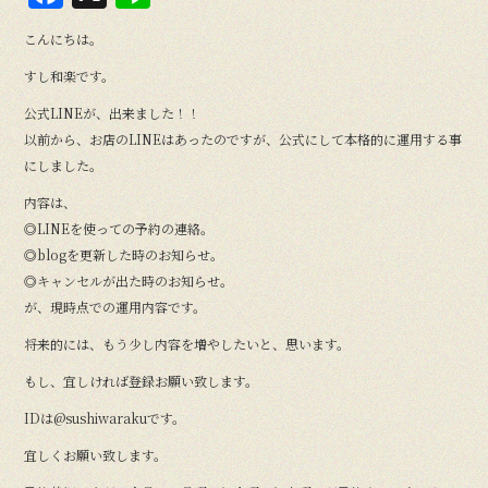
a
n
こんにちは。
c
e
すし和楽です。
e
公式LINEが、出来ました！！
b
以前から、お店のLINEはあったのですが、公式にして本格的に運用する事
o
にしました。
o
内容は、
k
◎LINEを使っての予約の連絡。
◎blogを更新した時のお知らせ。
◎キャンセルが出た時のお知らせ。
が、現時点での運用内容です。
将来的には、もう少し内容を増やしたいと、思います。
もし、宜しければ登録お願い致します。
IDは@sushiwarakuです。
宜しくお願い致します。