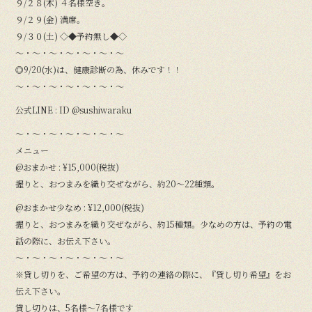
９/２８(木) ４名様空き。
９/２９(金) 満席。
９/３０(土) ◇◆予約無し◆◇
〜・〜・〜・〜・〜・〜・〜
◎9/20(水)は、健康診断の為、休みです！！
〜・〜・〜・〜・〜・〜・〜
公式LINE : ID @sushiwaraku
〜・〜・〜・〜・〜・〜・〜
メニュー
@おまかせ : ¥15,000(税抜)
握りと、おつまみを織り交ぜながら、約20〜22種類。
@おまかせ少なめ : ¥12,000(税抜)
握りと、おつまみを織り交ぜながら、約15種類。少なめの方は、予約の電
話の際に、お伝え下さい。
〜・〜・〜・〜・〜・〜・〜
※貸し切りを、ご希望の方は、予約の連絡の際に、『貸し切り希望』をお
伝え下さい。
貸し切りは、5名様〜7名様です