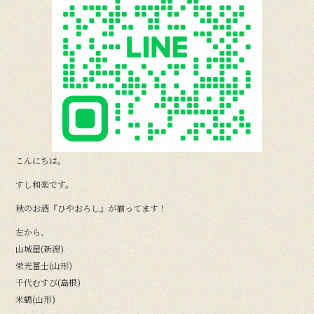
こんにちは。
すし和楽です。
秋のお酒『ひやおろし』が揃ってます！
左から、
山城屋(新潟)
栄光冨士(山形)
千代むすび(島根)
米鶴(山形)