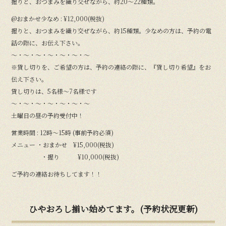
握りと、おつまみを織り交ぜながら、約20〜22種類。
@おまかせ少なめ : ¥12,000(税抜)
握りと、おつまみを織り交ぜながら、約15種類。少なめの方は、予約の電
話の際に、お伝え下さい。
〜・〜・〜・〜・〜・〜・〜
※貸し切りを、ご希望の方は、予約の連絡の際に、『貸し切り希望』をお
伝え下さい。
貸し切りは、5名様〜7名様です
〜・〜・〜・〜・〜・〜・〜
土曜日の昼の予約受付中！
営業時間 : 12時〜15時 (事前予約必須)
メニュー ・おまかせ ¥15,000(税抜)
・握り ¥10,000(税抜)
ご予約の連絡お待ちしてます！！
ひやおろし揃い始めてます。(予約状況更新)