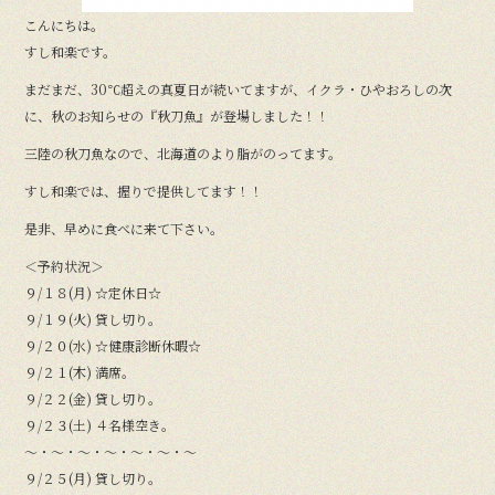
こんにちは。
すし和楽です。
まだまだ、30℃超えの真夏日が続いてますが、イクラ・ひやおろしの次
に、秋のお知らせの『秋刀魚』が登場しました！！
三陸の秋刀魚なので、北海道のより脂がのってます。
すし和楽では、握りで提供してます！！
是非、早めに食べに来て下さい。
＜予約状況＞
９/１８(月) ☆定休日☆
９/１９(火) 貸し切り。
９/２０(水) ☆健康診断休暇☆
９/２１(木) 満席。
９/２２(金) 貸し切り。
９/２３(土) ４名様空き。
〜・〜・〜・〜・〜・〜・〜
９/２５(月) 貸し切り。