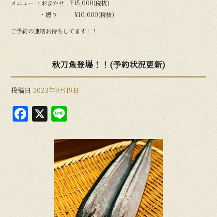
メニュー ・おまかせ ¥15,000(税抜)
・握り ¥10,000(税抜)
ご予約の連絡お待ちしてます！！
秋刀魚登場！！(予約状況更新)
投稿日
2023年9月19日
F
X
Li
a
n
c
e
e
b
o
o