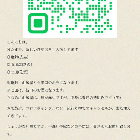
こんにちは。
またまた、新しいひやおろし入荷してます！
◎亀齢(広島)
◎山城屋(新潟)
◎七田(佐賀)
※亀齢・山城屋とも辛口のお酒になります。
※七田は、旨口のお酒になります。
ちなみに山城屋は、瓶が赤いですが、中身は普通の透明色です（笑）
さて最近、コロナやインフルなど、流行り物でのキャンセルが、また増え
てきてます。
しょうがない事ですが、手洗いや嗽などの予防は、皆さんもお願い致しま
す。