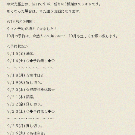
＊栄光冨士は、旨口ですが、残りの3種類はスッキリです。
無くなった場合は、また違うお酒になります。
9月も残り2週間！
やっと予約が増えて来ました！
10月の予約は、全然入って無いので、10月も宜しくお願い致します。
＜予約状況＞
９/１５(金) 満席。
９/１６(土) ◇◆予約無し◆◇
〜・〜・〜・〜・〜・〜・〜
９/１８(月) ☆定休日☆
９/１９(火) 貸し切り。
９/２０(水) ☆健康診断休暇☆
９/２１(木) 満席。
９/２２(金) 貸し切り。
９/２３(土) ◇◆予約無し◆◇
〜・〜・〜・〜・〜・〜・〜
９/２５(月) 貸し切り。
９/２６(火) ２名様空き。