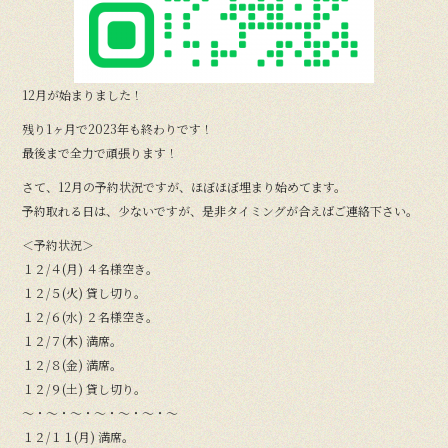
12月が始まりました！
残り1ヶ月で2023年も終わりです！
最後まで全力で頑張ります！
さて、12月の予約状況ですが、ほぼほぼ埋まり始めてます。
予約取れる日は、少ないですが、是非タイミングが合えばご連絡下さい。
＜予約状況＞
１２/４(月) ４名様空き。
１２/５(火) 貸し切り。
１２/６(水) ２名様空き。
１２/７(木) 満席。
１２/８(金) 満席。
１２/９(土) 貸し切り。
〜・〜・〜・〜・〜・〜・〜
１２/１１(月) 満席。