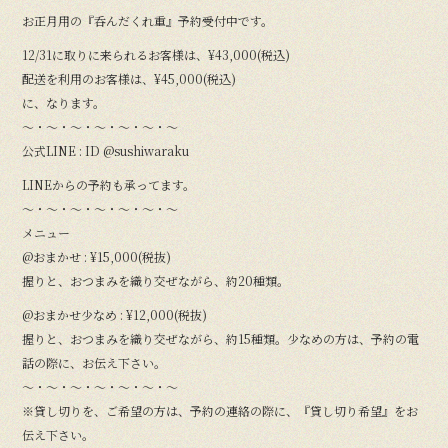
お正月用の『呑んだくれ重』予約受付中です。
12/31に取りに来られるお客様は、¥43,000(税込)
配送を利用のお客様は、¥45,000(税込)
に、なります。
〜・〜・〜・〜・〜・〜・〜
公式LINE : ID @sushiwaraku
LINEからの予約も承ってます。
〜・〜・〜・〜・〜・〜・〜
メニュー
@おまかせ : ¥15,000(税抜)
握りと、おつまみを織り交ぜながら、約20種類。
@おまかせ少なめ : ¥12,000(税抜)
握りと、おつまみを織り交ぜながら、約15種類。少なめの方は、予約の電
話の際に、お伝え下さい。
〜・〜・〜・〜・〜・〜・〜
※貸し切りを、ご希望の方は、予約の連絡の際に、『貸し切り希望』をお
伝え下さい。