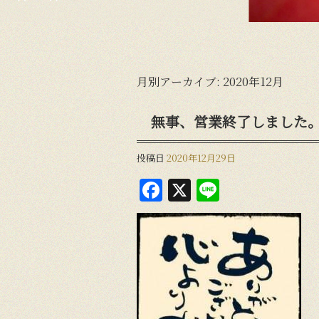
月別アーカイブ:
2020年12月
無事、営業終了しました
投稿日
2020年12月29日
F
X
Li
a
n
c
e
e
b
o