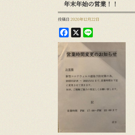
年末年始の営業！！
投稿日
2020年12月22日
F
X
Li
a
n
c
e
e
b
o
o
k