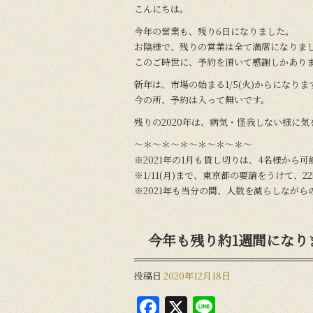
こんにちは。
今年の営業も、残り6日になりました。
お陰様で、残りの営業は全て満席になりま
このご時世に、予約を頂いて感謝しかあり
新年は、市場の始まる1/5(火)からになりま
今の所、予約は入って無いです。
残りの2020年は、病気・怪我しない様に
〜＊〜＊〜＊〜＊〜＊〜＊〜
※2021年の1月も貸し切りは、4名様から可
※1/11(月)まで、東京都の要請をうけて、
※2021年も当分の間、人数を減らしながら
今年も残り約1週間になり
投稿日
2020年12月18日
F
X
Li