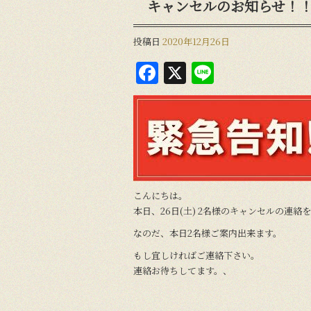
キャンセルのお知らせ！
投稿日
2020年12月26日
F
X
Li
a
n
c
e
e
b
o
こんにちは。
o
本日、26日(土) 2名様のキャンセルの連絡
k
なのだ、本日2名様ご案内出来ます。
もし宜しければご連絡下さい。
連絡お待ちしてます。、