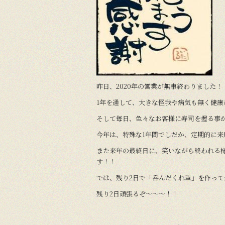
o
k
昨日、2020年の営業が無事終わりました！
1年を通して、大きな怪我や病気も無く健康
そして毎日、色々なお客様に寿司を握る事
今年は、特殊な1年間でしだか、定期的に
また来年の最終日に、笑いながら終われる
す！！
では、残り2日で「呑んだくれ重」を作って
残り2日頑張るぞ〜〜〜！！