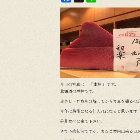
a
n
c
e
e
b
o
o
k
今日の写真は、『 本鮪 』です。
北海道の戸井です。
赤身とトロ身を分解してから写真を撮るの
今年は最後になる仕入れになると思います
是非食べに来て下さい。
さて予約状況ですが、まだご案内出来る日