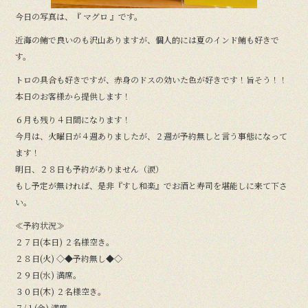
今日の写真は、『 マグロ 』です。
近海の鮪で良いのも沢山ありますが、個人的には夏のインド鮪も好きで
す。
トロの具合も好きですが、赤身のドスの効いた色が好きです！旨そう！！
本日のお客様から提供します！
６月も残り４日間になります！
今月は、火曜日が４週ありましたが、２週が予約無しと言う事態になって
ます！
明日、２８日も予約がありません（涙）
もし予定が無ければ、是非『すし和楽』でお酒と寿司を堪能しに来て下さ
い。
≪予約状況≫
２７日(本日) ２名様空き。
２８日(火) ◇◆予約無し◆◇
２９日(水) 満席。
３０日(木) ２名様空き。
７/１(金) 満席。