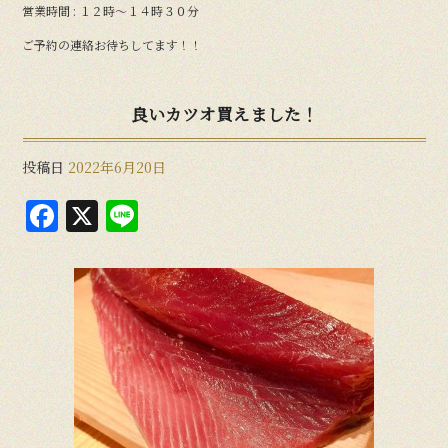
営業時間 : １２時〜１４時３０分
ご予約の連絡お待ちしてます！！
良いカツオ買えました！
投稿日
2022年6月20日
F
X
Li
a
n
c
e
e
b
o
o
k