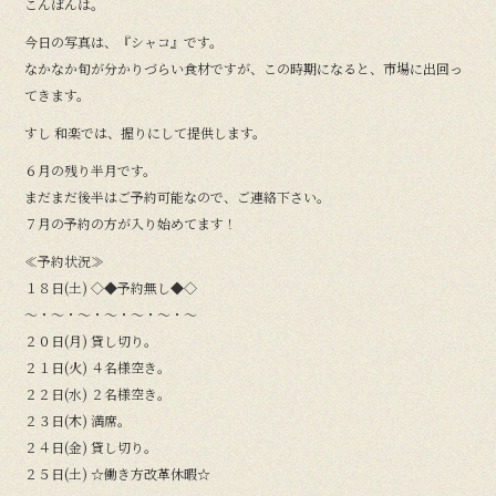
こんばんは。
今日の写真は、『シャコ』です。
なかなか旬が分かりづらい食材ですが、この時期になると、市場に出回っ
てきます。
すし 和楽では、握りにして提供します。
６月の残り半月です。
まだまだ後半はご予約可能なので、ご連絡下さい。
７月の予約の方が入り始めてます！
≪予約状況≫
１８日(土) ◇◆予約無し◆◇
〜・〜・〜・〜・〜・〜・〜
２０日(月) 貸し切り。
２１日(火) ４名様空き。
２２日(水) ２名様空き。
２３日(木) 満席。
２４日(金) 貸し切り。
２５日(土) ☆働き方改革休暇☆