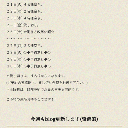
２１日(火) ４名様空き。
２２日(水) ２名様空き。
２３日(木) ４名様空き。
２４日(金) 貸し切り。
２５日(土) ☆働き方改革休暇☆
〜・〜・〜・〜・〜・〜・〜
２７日(月) ２名様空き。
２８日(火) ◇◆予約無し◆◇
２９日(水) ◇◆予約無し◆◇
３０日(木) ◇◆予約無し◆◇
＊貸し切りは、４名様からになります。
(ご予約の連絡際に、貸し切り希望をお伝え下さい。)
＊土曜日は、以前予約でお昼の営業も可能です。
ご予約の連絡お待ちしてます！！
今週もblog更新します(奇跡的)