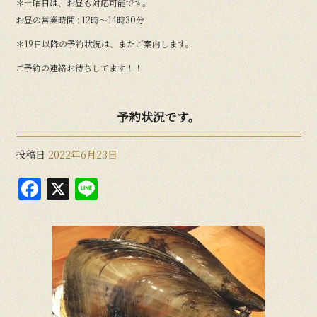
＊土曜日は、お昼も対応可能です。
お昼の営業時間 : 12時〜14時30分
＊19日以降の予約状況は、またご案内します。
ご予約の連絡お待ちしてます！！
予約状況です。
投稿日
2022年6月23日
F
X
Li
a
n
c
e
e
b
o