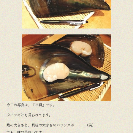
o
k
今日の写真は、『平貝』です。
タイラギとも言われてます。
殻の大きさと、貝柱の大きさのバランスが・・・（笑）
でも、味は美味いです！