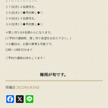
〜・〜・〜・〜・〜・〜
２７日(月) ４名様空き。
２８日(火) ◇◆予約無し◆◇
２９日(水) ４名様空き。
３０日(木) ◇◆予約無し◆◇
＊貸し切りは4名様からになります。
(ご予約の連絡時、貸し切り希望をお伝え下さい。)
＊土曜日は、お昼の営業も可能です。
12時〜14時30分まで
ご予約の連絡お待ちしてます！
梅雨が旬です。
投稿日
2022年6月14日
F
X
Li
a
n