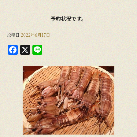
予約状況です。
投稿日
2022年6月17日
F
X
Li
a
n
c
e
e
b
o
o
k