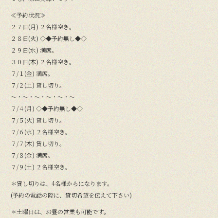
≪予約状況≫
２７日(月) ２名様空き。
２８日(火) ◇◆予約無し◆◇
２９日(水) 満席。
３０日(木) ２名様空き。
７/１(金) 満席。
７/２(土) 貸し切り。
〜・〜・〜・〜・〜・〜
７/４(月) ◇◆予約無し◆◇
７/５(火) 貸し切り。
７/６(水) ２名様空き。
７/７(木) 貸し切り。
７/８(金) 満席。
７/９(土) ２名様空き。
＊貸し切りは、4名様からになります。
(予約の電話の際に、貸切希望を伝えて下さい)
＊土曜日は、お昼の営業も可能です。