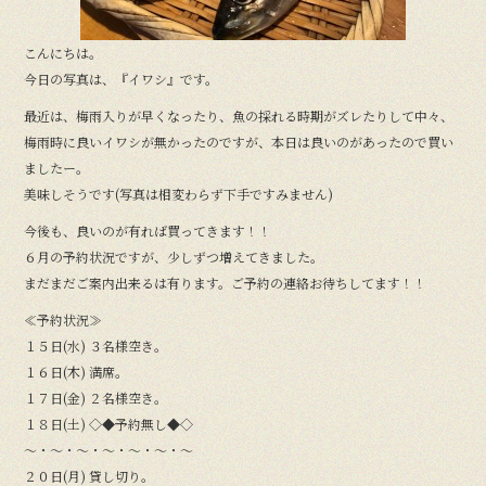
こんにちは。
今日の写真は、『イワシ』です。
最近は、梅雨入りが早くなったり、魚の採れる時期がズレたりして中々、
梅雨時に良いイワシが無かったのですが、本日は良いのがあったので買い
ましたー。
美味しそうです(写真は相変わらず下手ですみません)
今後も、良いのが有れば買ってきます！！
６月の予約状況ですが、少しずつ増えてきました。
まだまだご案内出来るは有ります。ご予約の連絡お待ちしてます！！
≪予約状況≫
１５日(水) ３名様空き。
１６日(木) 満席。
１７日(金) ２名様空き。
１８日(土) ◇◆予約無し◆◇
〜・〜・〜・〜・〜・〜・〜
２０日(月) 貸し切り。