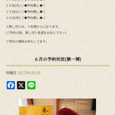
２８日(火) ◇◆予約無し◆◇
２９日(水) ◇◆予約無し◆◇
３０日(木) ◇◆予約無し◆◇
＊貸し切りは、４名様からになります。
(ご予約の際、貸し切り希望をお伝え下さい)
ご予約の連絡お待ちしてます。
６月の予約状況(第一弾)
投稿日
2022年6月2日
F
X
Li
a
n
c
e
e