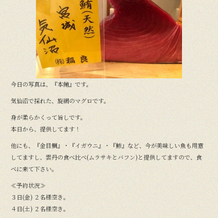
b
o
o
k
今日の写真は、『本鮪』です。
気仙沼で採れた、旋網のマグロです。
身が柔らかくって旨しです。
本日から、提供してます！
他にも、『金目鯛』・『イガウニ』・『鯵』など、今が美味しい魚も用意
してますし、雲丹の食べ比べ(ムラサキとバフン)と提供してますので、食
べに来て下さい。
≪予約状況≫
３日(金) ２名様空き。
４日(土) ２名様空き。