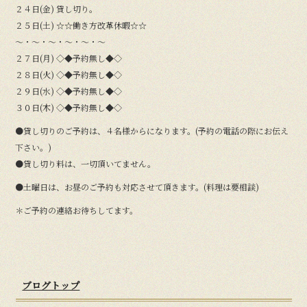
２４日(金) 貸し切り。
２５日(土) ☆☆働き方改革休暇☆☆
〜・〜・〜・〜・〜・〜
２７日(月) ◇◆予約無し◆◇
２８日(火) ◇◆予約無し◆◇
２９日(水) ◇◆予約無し◆◇
３０日(木) ◇◆予約無し◆◇
●貸し切りのご予約は、４名様からになります。(予約の電話の際にお伝え
下さい。)
●貸し切り料は、一切頂いてません。
●土曜日は、お昼のご予約も対応させて頂きます。(料理は要相談)
＊ご予約の連絡お待ちしてます。
ブログトップ