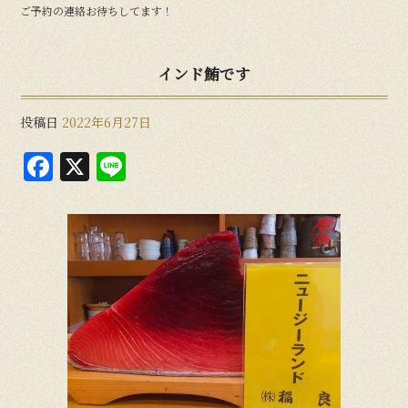
ご予約の連絡お待ちしてます！
インド鮪です
投稿日
2022年6月27日
F
X
Li
a
n
c
e
e
b
o
o
k