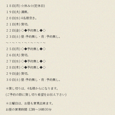
１８日(月) ☆休み☆(定休日)
１９日(火) 満席。
２０日(水) 4名様空き。
２１日(木) 貸切。
２２日(金) ◇◆予約無し◆◇
２３日(土) 昼 :予約無し・夜 : 予約無し。
〜・〜・〜・〜・〜・〜・〜
２５日(月) ◇◆予約無し◆◇
２６日(火) 貸切。
２７日(水) ◇◆予約無し◆◇
２８日(木) ◇◆予約無し◆◇
２９日(金) 貸切。
３０日(土) 昼 :予約無し・夜 : 予約無し。
＊貸し切りは、4名様からになります。
(ご予約の際に貸し切り希望をお伝え下さい)
＊土曜日は、お昼も営業出来ます。
お昼の営業時間 :12時〜14時30分