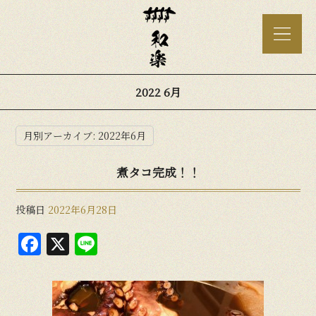
2022 6月
月別アーカイブ:
2022年6月
煮タコ完成！！
投稿日
2022年6月28日
F
X
Li
a
n
c
e
e