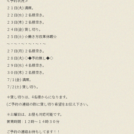
≪予約状況≫
２１日(火) 満席。
２２日(水) ２名様空き。
２３日(木) ２名様空き。
２４日(金) 貸し切り。
２５日(土) ☆働き方改革休暇☆
〜・〜・〜・〜・〜・〜
２７日(月) ２名様空き。
２８日(火) ◇◆予約無し◆◇
２９日(水) ４名様空き。
３０日(木) ２名様空き。
７/１(金) 満席。
７/２(土) 貸し切り。
＊貸し切りは、4名様からになります。
(ご予約の連絡の際に貸し切り希望をお伝え下さい。
＊土曜日は、お昼も対応可能です。
営業時間 : １２時〜１４時３０分
ご予約の連絡お待ちしてます！！