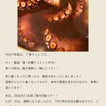
b
o
o
k
今日の写真は、『 煮タコ 』です。
ダシ・醤油・酒・砂糖でコトコト40分！
食べる時は、柚子胡椒と一緒にどうぞ！！
急に暑くなったと思ったら、梅雨も終わってしまいました！
湿度がどんどん高くなってるので、食材の管理を気を付けながら、営業に
望んでます！
本日、28日(火) 2名様ご案内可能です！！
6/29・30は、満席になりましたので、7月の予約状況を載せますので、ご