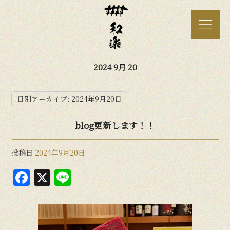
2024 9月 20
日別アーカイブ:
2024年9月20日
blog更新します！！
投稿日
2024年9月20日
F
X
Li
a
n
c
e
e