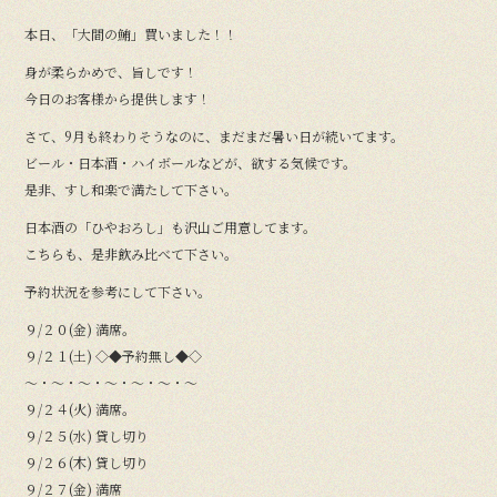
本日、「大間の鮪」買いました！！
身が柔らかめで、旨しです！
今日のお客様から提供します！
さて、9月も終わりそうなのに、まだまだ暑い日が続いてます。
ビール・日本酒・ハイボールなどが、欲する気候です。
是非、すし和楽で満たして下さい。
日本酒の「ひやおろし」も沢山ご用意してます。
こちらも、是非飲み比べて下さい。
予約状況を参考にして下さい。
９/２０(金) 満席。
９/２１(土) ◇◆予約無し◆◇
〜・〜・〜・〜・〜・〜・〜
９/２４(火) 満席。
９/２５(水) 貸し切り
９/２６(木) 貸し切り
９/２７(金) 満席