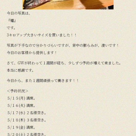
今日の写真は、
『鱸』
です。
3キロアップ大きいサイズを買いました！！
写真が下手なので分かりづらいですが、背中の膨らみが、凄いです！
今日のお客様から提供します！
さて、GWが終わって１週間が経ち、少しずつ予約が増えて来ました。
本当に感謝です。
今日から、また１週間頑張って働きます！！
＜予約状況＞
５/１５(月) 満席。
５/１６(火) 満席。
５/１７(水) ２名様空き。
５/１８(木) ３名様空き。
５/１９(金) 満席。
５/２０(土) ２名様空き。