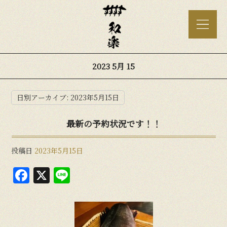
2023 5月 15
日別アーカイブ:
2023年5月15日
最新の予約状況です！！
投稿日
2023年5月15日
F
X
Li
a
n
c
e
e