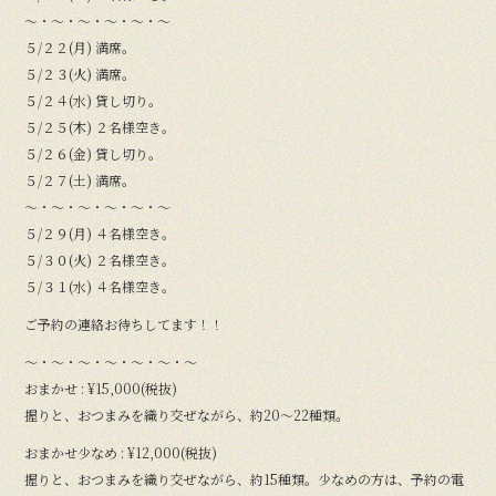
〜・〜・〜・〜・〜・〜
５/２２(月) 満席。
５/２３(火) 満席。
５/２４(水) 貸し切り。
５/２５(木) ２名様空き。
５/２６(金) 貸し切り。
５/２７(土) 満席。
〜・〜・〜・〜・〜・〜
５/２９(月) ４名様空き。
５/３０(火) ２名様空き。
５/３１(水) ４名様空き。
ご予約の連絡お待ちしてます！！
〜・〜・〜・〜・〜・〜・〜
おまかせ : ¥15,000(税抜)
握りと、おつまみを織り交ぜながら、約20〜22種類。
おまかせ少なめ : ¥12,000(税抜)
握りと、おつまみを織り交ぜながら、約15種類。少なめの方は、予約の電