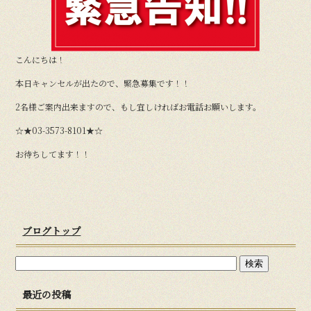
b
o
o
こんにちは！
k
本日キャンセルが出たので、緊急募集です！！
2名様ご案内出来ますので、もし宜しければお電話お願いします。
☆★03-3573-8101★☆
お待ちしてます！！
ブログトップ
最近の投稿