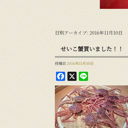
日別アーカイブ:
2016年11月10日
せいこ蟹買いました！！
投稿日
2016年11月10日
F
X
Li
a
n
c
e
e
b
o