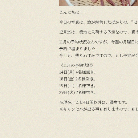
o
k
こんにちは！！
今日の写真は、漁が解禁したばかりの、“ せ
12月迄は、築地に入荷する予定なので、買
11月の予約状況なんですが、今週の月曜日
予約で埋まりました！
今月も、残りわずかですので、もし予定が
《11月の予約状況》
14日(月) 4名様空き。
18日(金) 2名様空き。
19日(土) 4名様空き。
29日(火) 2名様空き。
※現在、こと4日間以外は、満席です。
※キャンセルが出る事も有りますので、も