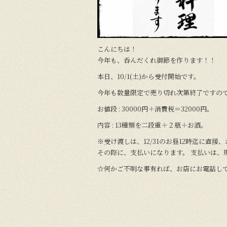
o
k
こんにちは！
今年も、呑んだくれ御節を作ります！！
本日、10/1(土)から受付開始です。
今年も数量限定で売り切れ次第終了ですの
お値段 : 30000円＋消費税＝32000円。
内容 : 13種類を二段重＋２瓶＋お酒。
※受け渡しは、12/31のお昼12時迄に直
その際に、支払いになります。 支払いは、
☆何かご不明な事有れば、お店にお電話し