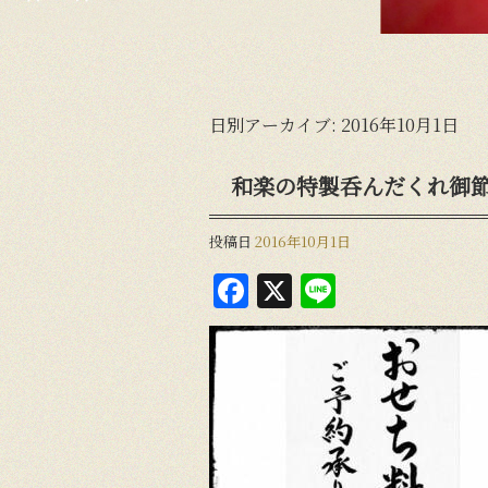
日別アーカイブ:
2016年10月1日
和楽の特製呑んだくれ御
投稿日
2016年10月1日
F
X
Li
a
n
c
e
e
b
o