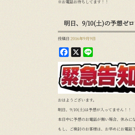
※お電話お待ちしてます！！
明日、9/10(土)の予想ゼ
投稿日
2016年9月9日
F
X
Li
a
n
c
e
e
b
o
おはようございます。
o
明日、9/10(土)は予想が入ってません！！
k
本日中に予想のお電話が無い場合、休みに
もし、ご検討のお客様は、お早めにお電話