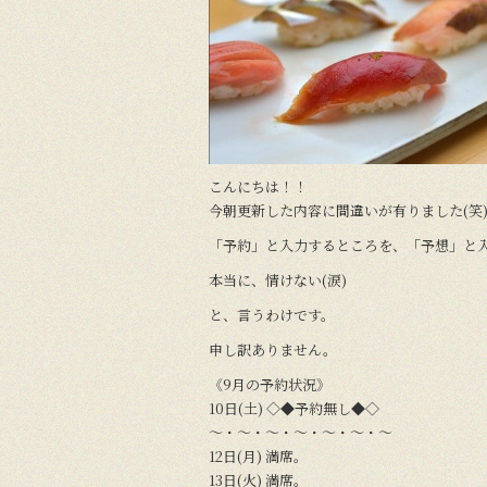
o
k
こんにちは！！
今朝更新した内容に間違いが有りました(笑
「予約」と入力するところを、「予想」と
本当に、情けない(涙)
と、言うわけです。
申し訳ありません。
《9月の予約状況》
10日(土) ◇◆予約無し◆◇
～・～・～・～・～・～・～
12日(月) 満席。
13日(火) 満席。