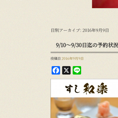
日別アーカイブ:
2016年9月9日
9/10～9/30日迄の予約状
投稿日
2016年9月9日
F
X
Li
a
n
c
e
e
b
o