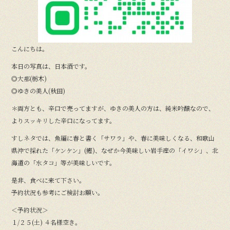
こんにちは。
本日の写真は、日本酒です。
◎大那(栃木)
◎ゆきの美人(秋田)
＊両方とも、辛口で売ってますが、ゆきの美人の方は、純米吟醸なので、
よりスッキリした辛口になってます。
すしネタでは、魚編に春と書く「サワラ」や、春に美味しくなる、和歌山
県沖で採れた「ケンケン」(鰹)、なぜか今美味しい岩手産の「イワシ」、北
海道の「水タコ」等が美味しいです。
是非、食べに来て下さい。
予約状況も参考にご検討お願い。
＜予約状況＞
１/２５(土) ４名様空き。