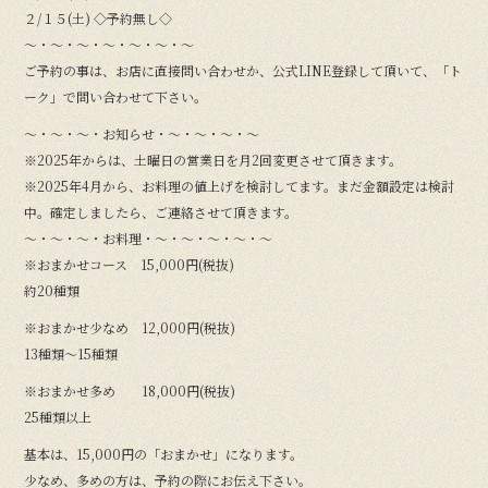
２/１５(土) ◇予約無し◇
〜・〜・〜・〜・〜・〜・〜
ご予約の事は、お店に直接問い合わせか、公式LINE登録して頂いて、「ト
ーク」で問い合わせて下さい。
〜・〜・〜・お知らせ・〜・〜・〜・〜
※2025年からは、土曜日の営業日を月2回変更させて頂きます。
※2025年4月から、お料理の値上げを検討してます。まだ金額設定は検討
中。確定しましたら、ご連絡させて頂きます。
〜・〜・〜・お料理・〜・〜・〜・〜・〜
※おまかせコース 15,000円(税抜)
約20種類
※おまかせ少なめ 12,000円(税抜)
13種類〜15種類
※おまかせ多め 18,000円(税抜)
25種類以上
基本は、15,000円の「おまかせ」になります。
少なめ、多めの方は、予約の際にお伝え下さい。