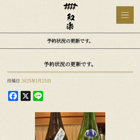
予約状況の更新です。
予約状況の更新です。
投稿日
2025年1月25日
F
X
Li
a
n
c
e
e
b