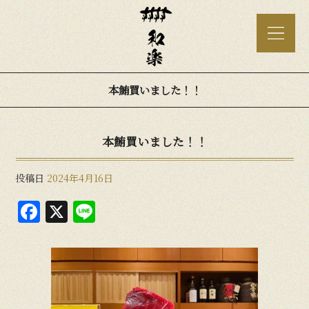
本鮪買いました！！
本鮪買いました！！
投稿日
2024年4月16日
F
X
Li
a
n
c
e
e
b