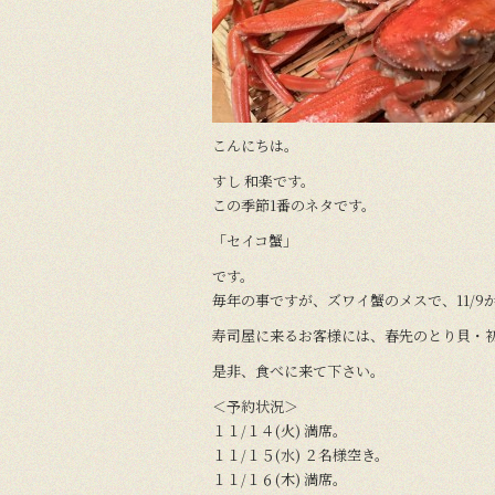
k
こんにちは。
すし 和楽です。
この季節1番のネタです。
「セイコ蟹」
です。
毎年の事ですが、ズワイ蟹のメスで、11/9
寿司屋に来るお客様には、春先のとり貝・
是非、食べに来て下さい。
＜予約状況＞
１１/１４(火) 満席。
１１/１５(水) ２名様空き。
１１/１６(木) 満席。