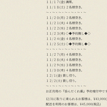
１１/１７(金) 満席。
１１/１８(土) ２名様空き。
〜・〜・〜・〜・〜・〜・〜
１１/２０(月) ２名様空き。
１１/２１(火) ４名様空き。
１１/２２(水) ２名様空き。
１１/２３(木) ◇◆予約無し◆◇
１１/２４(金) ４名様空き。
１１/２５(土) ◇◆予約無し◆◇
〜・〜・〜・〜・〜・〜・〜
１１/２７(月) ４名様空き。
１１/２８(火) ４名様空き。
１１/２９(水) ３名様空き。
１１/３０(木) ４名様空き。
１２/１(金) 貸し切り。
１２/２(土) 貸し切り。
〜・〜・〜・〜・〜・〜・〜
お正月用の『呑んだくれ重』予約受付中で
12/31に取りに来られるお客様は、¥43,000
配送を利用のお客様は、¥45,000(税込)