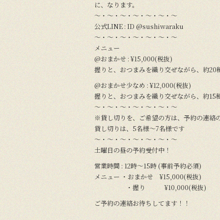
に、なります。
〜・〜・〜・〜・〜・〜・〜
公式LINE : ID @sushiwaraku
〜・〜・〜・〜・〜・〜・〜
メニュー
@おまかせ : ¥15,000(税抜)
握りと、おつまみを織り交ぜながら、約20
@おまかせ少なめ : ¥12,000(税抜)
握りと、おつまみを織り交ぜながら、約15
〜・〜・〜・〜・〜・〜・〜
※貸し切りを、ご希望の方は、予約の連絡
貸し切りは、5名様〜7名様です
〜・〜・〜・〜・〜・〜・〜
土曜日の昼の予約受付中！
営業時間 : 12時〜15時 (事前予約必須)
メニュー ・おまかせ ¥15,000(税抜)
・握り ¥10,000(税抜)
ご予約の連絡お待ちしてます！！