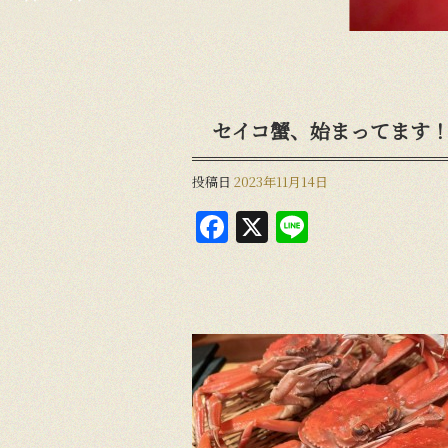
セイコ蟹、始まってます！
投稿日
2023年11月14日
F
X
Li
a
n
c
e
e
b
o
o