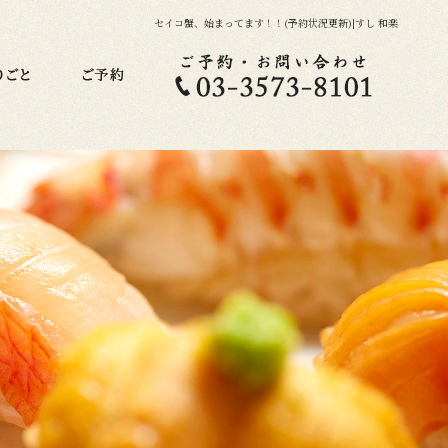
セイコ蟹、始まってます！！(予約状況更新)|すし 和楽