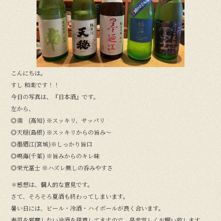
o
o
k
こんにちは。
すし 和楽です！！
今日の写真は、『日本酒』です。
左から、
◎南 (高知) ※スッキリ、サッパリ
◎天穏(島根) ※スッキリからの旨み〜
◎墨廼江(宮城)※しっかり旨口
◎鳴海(千葉) ※旨みからのキレ味
◎栄光冨士 ※ハズレ無しの呑みやすさ
＊感想は、個人的な意見です。
さて、そろそろ夏酒も終わってしまいます。
暑い日には、ビール・冷酒・ハイボールが良く合います。
寿司を邪魔しない冷酒を用意してますので、是非宜しくお願い致します。