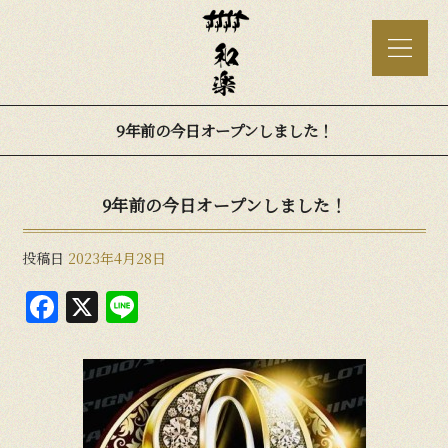
9年前の今日オープンしました！
9年前の今日オープンしました！
投稿日
2023年4月28日
F
X
Li
a
n
c
e
e
b