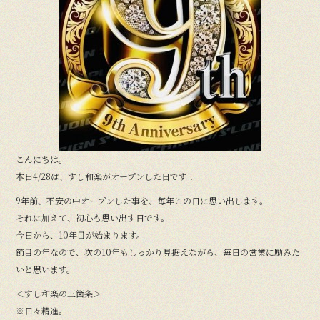
o
o
k
こんにちは。
本日4/28は、すし和楽がオープンした日です！
9年前、不安の中オープンした事を、毎年この日に思い出します。
それに加えて、初心も思い出す日です。
今日から、10年目が始まります。
節目の年なので、次の10年もしっかり見据えながら、毎日の営業に励みた
いと思います。
＜すし和楽の三箇条＞
※日々精進。